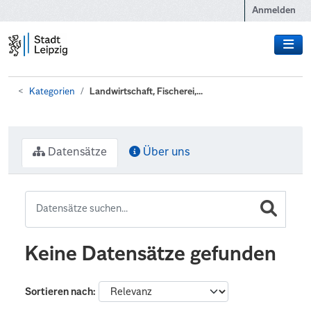
Zum Hauptinhalt wechseln
Anmelden
Kategorien
Landwirtschaft, Fischerei,...
Datensätze
Über uns
Keine Datensätze gefunden
Sortieren nach