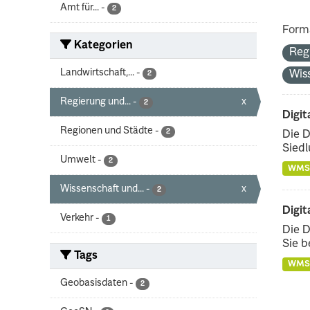
Amt für...
-
2
Form
Kategorien
Reg
Landwirtschaft,...
-
Wis
2
Regierung und...
-
x
2
Digit
Regionen und Städte
-
2
Die D
Siedl
Umwelt
-
2
WMS
Wissenschaft und...
-
x
2
Digit
Verkehr
-
1
Die D
Sie b
Tags
WMS
Geobasisdaten
-
2