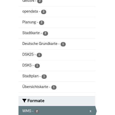
GeoSN
-
2
opendata
-
2
Planung
-
2
Stadtkarte
-
2
Deutsche Grundkarte
-
1
DSK25
-
1
DSK5
-
1
Stadtplan
-
1
Übersichtskarte
-
1
Formate
WMS
-
x
2