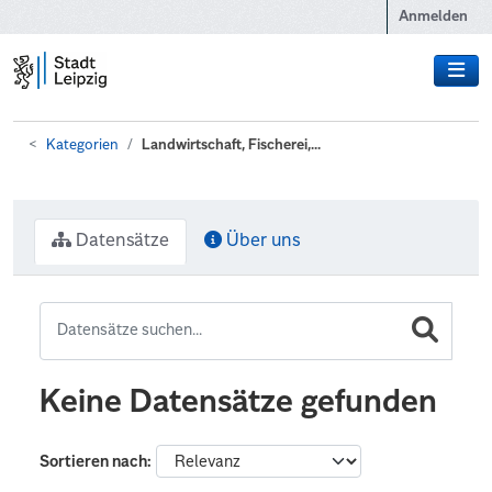
Zum Hauptinhalt wechseln
Anmelden
Kategorien
Landwirtschaft, Fischerei,...
Datensätze
Über uns
Keine Datensätze gefunden
Sortieren nach