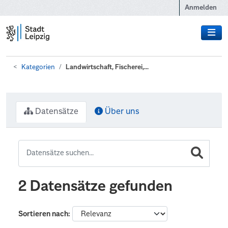
Zum Hauptinhalt wechseln
Anmelden
Kategorien
Landwirtschaft, Fischerei,...
Datensätze
Über uns
2 Datensätze gefunden
Sortieren nach