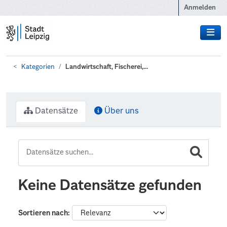
Zum Hauptinhalt wechseln
Anmelden
Kategorien
Landwirtschaft, Fischerei,...
Datensätze
Über uns
Keine Datensätze gefunden
Sortieren nach