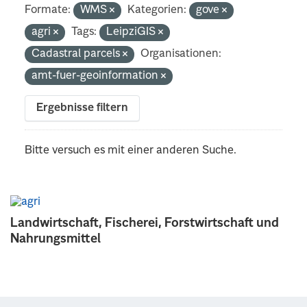
Formate:
WMS
Kategorien:
gove
agri
Tags:
LeipziGIS
Cadastral parcels
Organisationen:
amt-fuer-geoinformation
Ergebnisse filtern
Bitte versuch es mit einer anderen Suche.
Landwirtschaft, Fischerei, Forstwirtschaft und
Nahrungsmittel