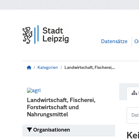
Zum Hauptinhalt wechseln
Datensätze
O
Kategorien
Landwirtschaft, Fischerei,...
Landwirtschaft, Fischerei,
Forstwirtschaft und
Nahrungsmittel
Organisationen
Ke