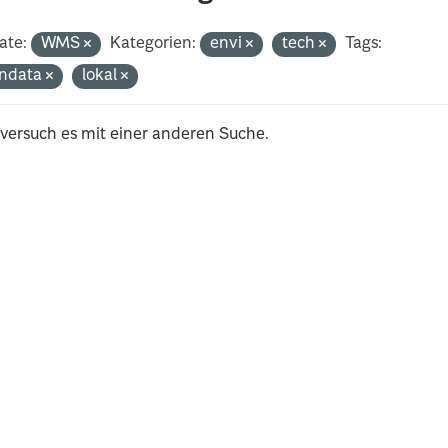
ate:
WMS
Kategorien:
envi
tech
Tags:
ndata
lokal
 versuch es mit einer anderen Suche.