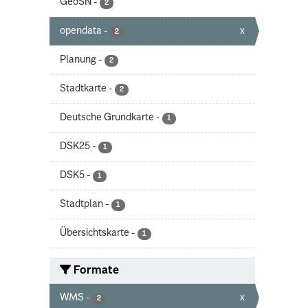
GeoSN
-
2
opendata
-
x
2
Planung
-
2
Stadtkarte
-
2
Deutsche Grundkarte
-
1
DSK25
-
1
DSK5
-
1
Stadtplan
-
1
Übersichtskarte
-
1
Formate
WMS
-
x
2