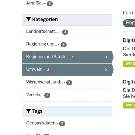
Amt für...
-
2
Form
Kategorien
Reg
Landwirtschaft,...
-
2
Digit
Regierung und...
-
2
Die D
Siedl
Regionen und Städte
-
x
2
WMS
Umwelt
-
x
2
Digit
Wissenschaft und...
-
2
Die D
Verkehr
-
1
Sie b
WMS
Tags
Geobasisdaten
-
2