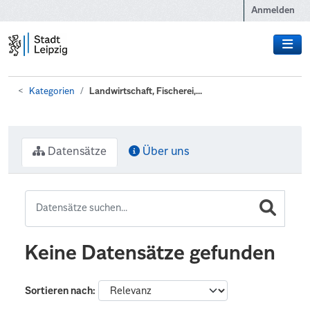
Zum Hauptinhalt wechseln
Anmelden
Kategorien
Landwirtschaft, Fischerei,...
Datensätze
Über uns
Keine Datensätze gefunden
Sortieren nach