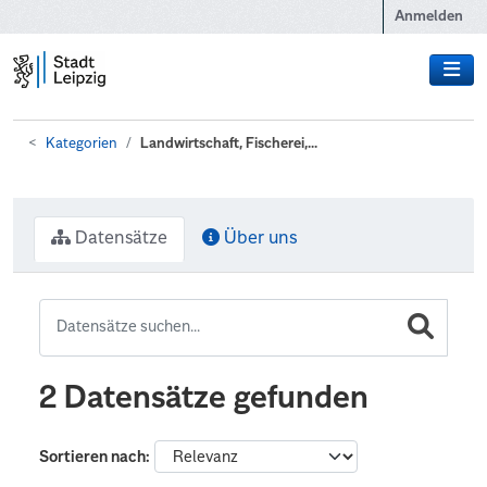
Zum Hauptinhalt wechseln
Anmelden
Kategorien
Landwirtschaft, Fischerei,...
Datensätze
Über uns
2 Datensätze gefunden
Sortieren nach