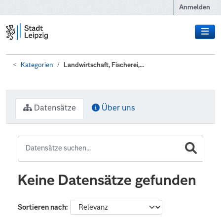
Zum Hauptinhalt wechseln
Anmelden
Kategorien
Landwirtschaft, Fischerei,...
Datensätze
Über uns
Keine Datensätze gefunden
Sortieren nach