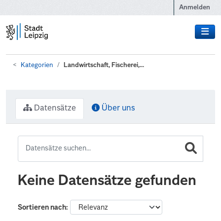
Zum Hauptinhalt wechseln
Anmelden
Kategorien
Landwirtschaft, Fischerei,...
Datensätze
Über uns
Keine Datensätze gefunden
Sortieren nach