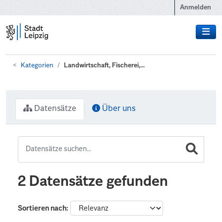
Zum Hauptinhalt wechseln
Anmelden
Kategorien
Landwirtschaft, Fischerei,...
Datensätze
Über uns
2 Datensätze gefunden
Sortieren nach