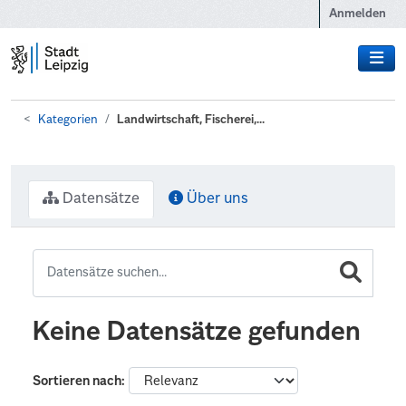
Zum Hauptinhalt wechseln
Anmelden
Kategorien
Landwirtschaft, Fischerei,...
Datensätze
Über uns
Keine Datensätze gefunden
Sortieren nach