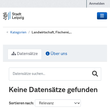
Zum Hauptinhalt wechseln
Anmelden
Kategorien
Landwirtschaft, Fischerei,...
Datensätze
Über uns
Keine Datensätze gefunden
Sortieren nach