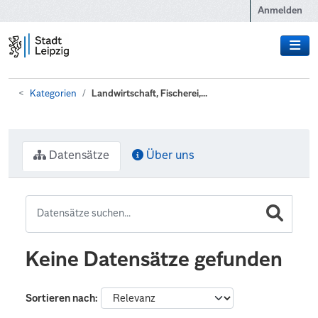
Zum Hauptinhalt wechseln
Anmelden
Kategorien
Landwirtschaft, Fischerei,...
Datensätze
Über uns
Keine Datensätze gefunden
Sortieren nach