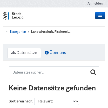
Zum Hauptinhalt wechseln
Anmelden
Kategorien
Landwirtschaft, Fischerei,...
Datensätze
Über uns
Keine Datensätze gefunden
Sortieren nach