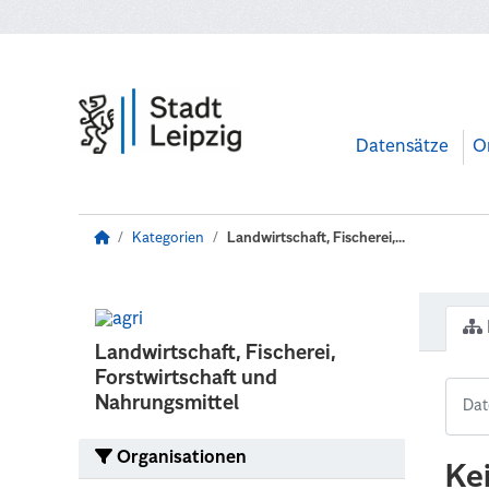
Zum Hauptinhalt wechseln
Datensätze
O
Kategorien
Landwirtschaft, Fischerei,...
Landwirtschaft, Fischerei,
Forstwirtschaft und
Nahrungsmittel
Organisationen
Ke