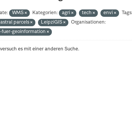
ate:
WMS
Kategorien:
agri
tech
envi
Tags
astral parcels
LeipziGIS
Organisationen:
-fuer-geoinformation
 versuch es mit einer anderen Suche.