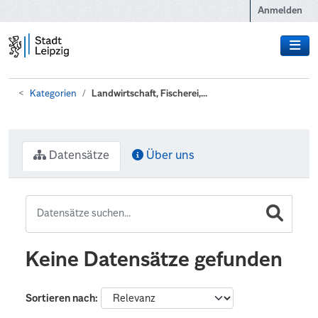
Zum Hauptinhalt wechseln
Anmelden
Kategorien
Landwirtschaft, Fischerei,...
Datensätze
Über uns
Keine Datensätze gefunden
Sortieren nach