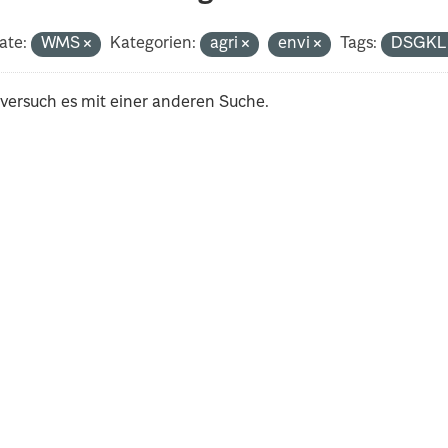
ate:
WMS
Kategorien:
agri
envi
Tags:
DSGK
 versuch es mit einer anderen Suche.