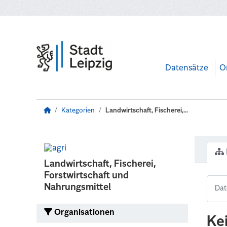
Zum Hauptinhalt wechseln
Datensätze
O
Kategorien
Landwirtschaft, Fischerei,...
Landwirtschaft, Fischerei,
Forstwirtschaft und
Nahrungsmittel
Organisationen
Ke