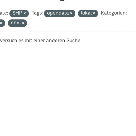
ate:
SHP
Tags:
opendata
lokal
Kategorien:
t
envi
 versuch es mit einer anderen Suche.