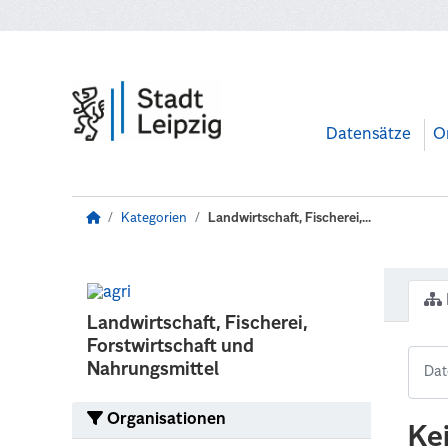
Zum Hauptinhalt wechseln
Datensätze
O
Kategorien
Landwirtschaft, Fischerei,...
Landwirtschaft, Fischerei,
Forstwirtschaft und
Nahrungsmittel
Organisationen
Ke