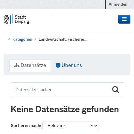
Zum Hauptinhalt wechseln
Anmelden
Kategorien
Landwirtschaft, Fischerei,...
Datensätze
Über uns
Keine Datensätze gefunden
Sortieren nach