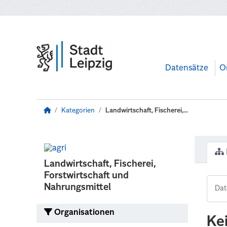
Zum Hauptinhalt wechseln
Datensätze
O
Kategorien
Landwirtschaft, Fischerei,...
Landwirtschaft, Fischerei,
Forstwirtschaft und
Nahrungsmittel
Organisationen
Ke