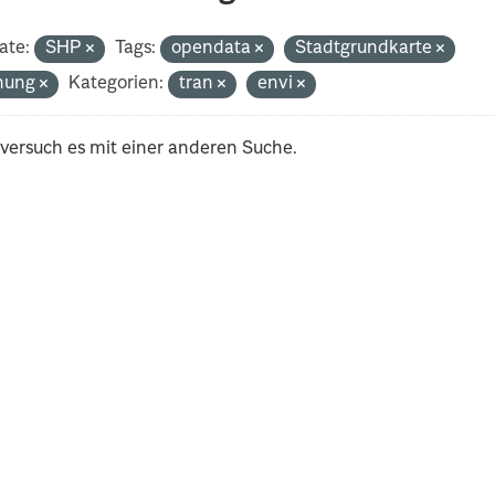
ate:
SHP
Tags:
opendata
Stadtgrundkarte
nung
Kategorien:
tran
envi
 versuch es mit einer anderen Suche.