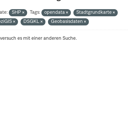
ate:
SHP
Tags:
opendata
Stadtgrundkarte
pziGIS
DSGKL
Geobasisdaten
 versuch es mit einer anderen Suche.