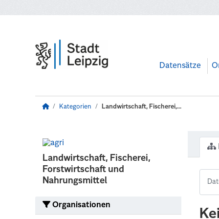
Zum Hauptinhalt wechseln
Datensätze
O
Kategorien
Landwirtschaft, Fischerei,...
Landwirtschaft, Fischerei,
Forstwirtschaft und
Nahrungsmittel
Organisationen
Ke