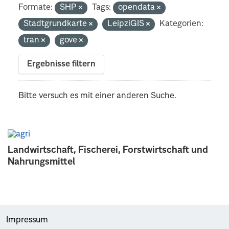
Formate:
SHP
Tags:
opendata
Stadtgrundkarte
LeipziGIS
Kategorien:
tran
gove
Ergebnisse filtern
Bitte versuch es mit einer anderen Suche.
Landwirtschaft, Fischerei, Forstwirtschaft und
Nahrungsmittel
Impressum