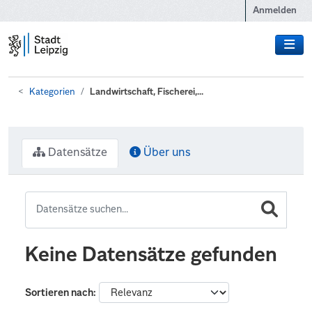
Zum Hauptinhalt wechseln
Anmelden
Kategorien
Landwirtschaft, Fischerei,...
Datensätze
Über uns
Keine Datensätze gefunden
Sortieren nach