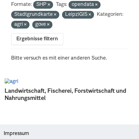
Formate:
SHP
Tags:
opendata
Stadtgrundkarte
LeipziGIS
Kategorien:
agri
gove
Ergebnisse filtern
Bitte versuch es mit einer anderen Suche.
Landwirtschaft, Fischerei, Forstwirtschaft und
Nahrungsmittel
Impressum