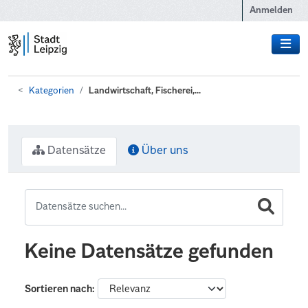
Zum Hauptinhalt wechseln
Anmelden
Kategorien
Landwirtschaft, Fischerei,...
Datensätze
Über uns
Keine Datensätze gefunden
Sortieren nach