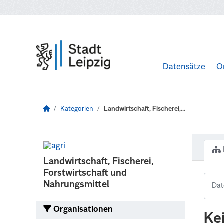
Zum Hauptinhalt wechseln
Datensätze
O
Kategorien
Landwirtschaft, Fischerei,...
Landwirtschaft, Fischerei,
Forstwirtschaft und
Nahrungsmittel
Organisationen
Ke