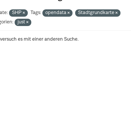
ate:
SHP
Tags:
opendata
Stadtgrundkarte
orien:
just
 versuch es mit einer anderen Suche.