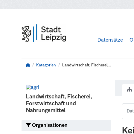
Zum Hauptinhalt wechseln
Datensätze
O
Kategorien
Landwirtschaft, Fischerei,...
Landwirtschaft, Fischerei,
Forstwirtschaft und
Nahrungsmittel
Organisationen
Ke