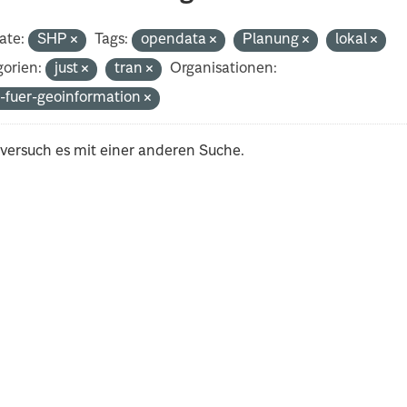
ate:
SHP
Tags:
opendata
Planung
lokal
orien:
just
tran
Organisationen:
-fuer-geoinformation
 versuch es mit einer anderen Suche.