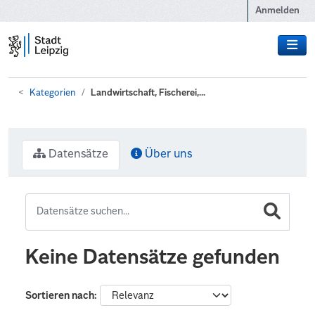
Zum Hauptinhalt wechseln
Anmelden
Kategorien
Landwirtschaft, Fischerei,...
Datensätze
Über uns
Keine Datensätze gefunden
Sortieren nach