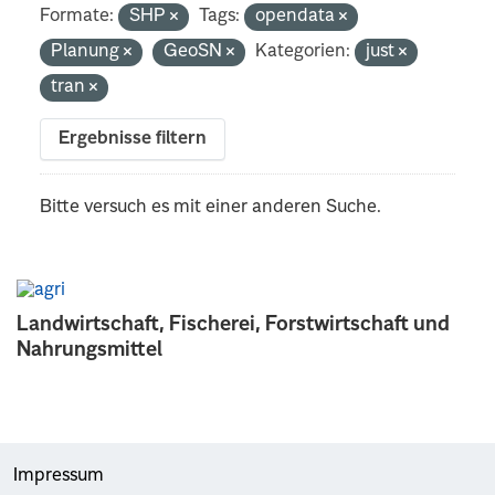
Formate:
SHP
Tags:
opendata
Planung
GeoSN
Kategorien:
just
tran
Ergebnisse filtern
Bitte versuch es mit einer anderen Suche.
Landwirtschaft, Fischerei, Forstwirtschaft und
Nahrungsmittel
Impressum