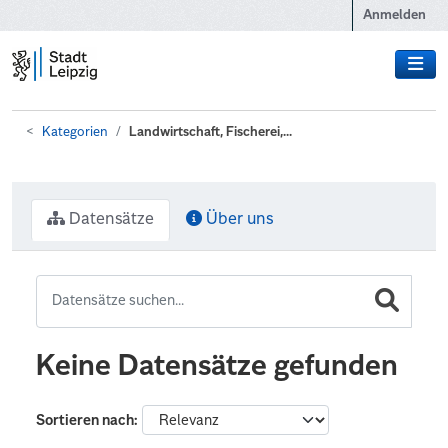
Zum Hauptinhalt wechseln
Anmelden
Kategorien
Landwirtschaft, Fischerei,...
Datensätze
Über uns
Keine Datensätze gefunden
Sortieren nach