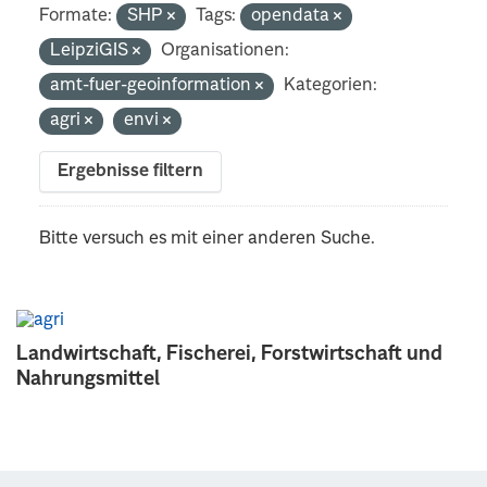
Formate:
SHP
Tags:
opendata
LeipziGIS
Organisationen:
amt-fuer-geoinformation
Kategorien:
agri
envi
Ergebnisse filtern
Bitte versuch es mit einer anderen Suche.
Landwirtschaft, Fischerei, Forstwirtschaft und
Nahrungsmittel