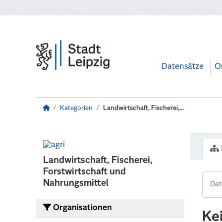
Zum Hauptinhalt wechseln
Datensätze
O
Kategorien
Landwirtschaft, Fischerei,...
Landwirtschaft, Fischerei,
Forstwirtschaft und
Nahrungsmittel
Organisationen
Ke