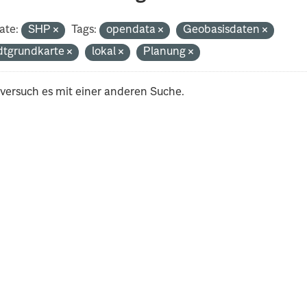
ate:
SHP
Tags:
opendata
Geobasisdaten
dtgrundkarte
lokal
Planung
 versuch es mit einer anderen Suche.