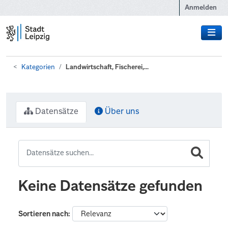
Zum Hauptinhalt wechseln
Anmelden
Kategorien
Landwirtschaft, Fischerei,...
Datensätze
Über uns
Keine Datensätze gefunden
Sortieren nach