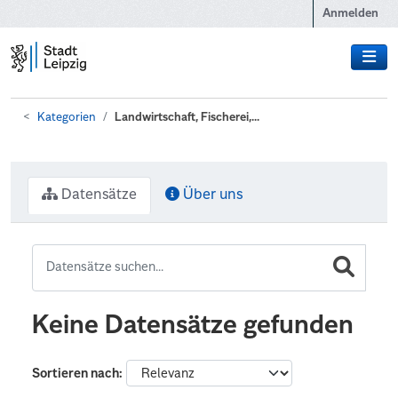
Zum Hauptinhalt wechseln
Anmelden
Kategorien
Landwirtschaft, Fischerei,...
Datensätze
Über uns
Keine Datensätze gefunden
Sortieren nach