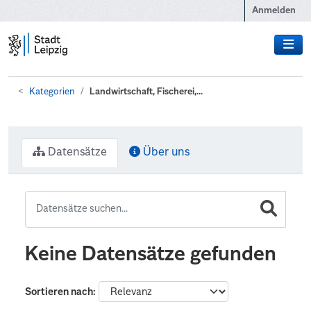
Zum Hauptinhalt wechseln
Anmelden
Kategorien
Landwirtschaft, Fischerei,...
Datensätze
Über uns
Keine Datensätze gefunden
Sortieren nach