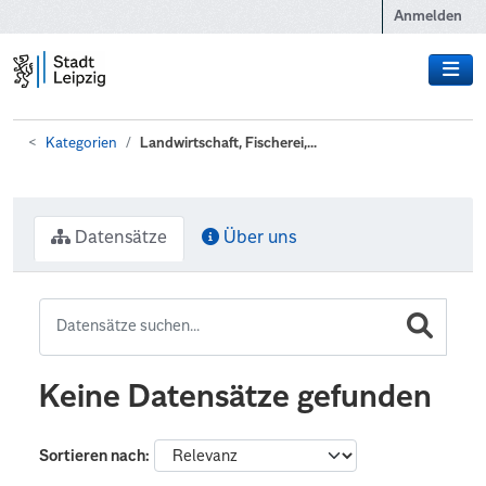
Zum Hauptinhalt wechseln
Anmelden
Kategorien
Landwirtschaft, Fischerei,...
Datensätze
Über uns
Keine Datensätze gefunden
Sortieren nach