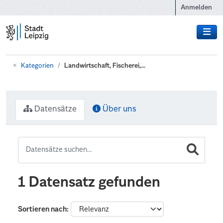
Zum Hauptinhalt wechseln
Anmelden
Kategorien
Landwirtschaft, Fischerei,...
Datensätze
Über uns
1 Datensatz gefunden
Sortieren nach