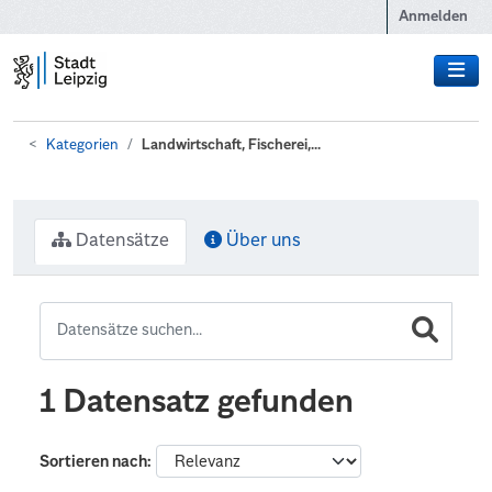
Zum Hauptinhalt wechseln
Anmelden
Kategorien
Landwirtschaft, Fischerei,...
Datensätze
Über uns
1 Datensatz gefunden
Sortieren nach