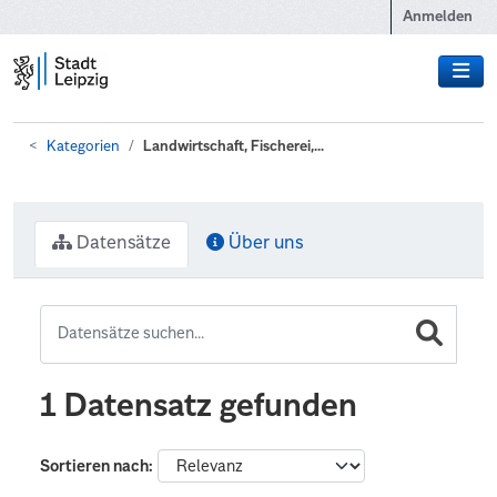
Zum Hauptinhalt wechseln
Anmelden
Kategorien
Landwirtschaft, Fischerei,...
Datensätze
Über uns
1 Datensatz gefunden
Sortieren nach