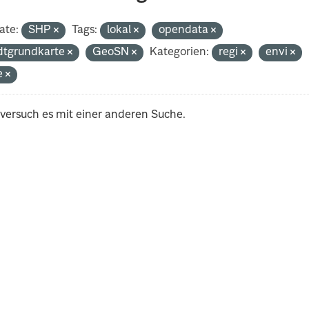
ate:
SHP
Tags:
lokal
opendata
dtgrundkarte
GeoSN
Kategorien:
regi
envi
e
 versuch es mit einer anderen Suche.