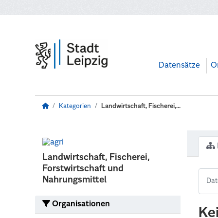
Zum Hauptinhalt wechseln
Datensätze
O
Kategorien
Landwirtschaft, Fischerei,...
Landwirtschaft, Fischerei,
Forstwirtschaft und
Nahrungsmittel
Organisationen
Ke