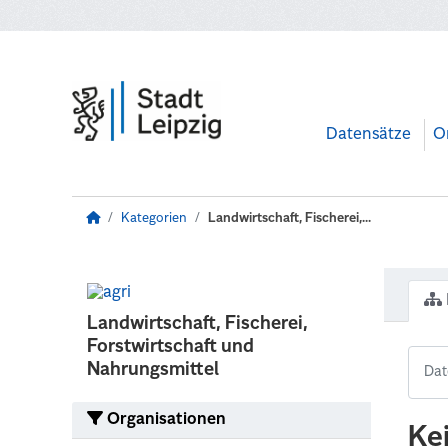
Zum Hauptinhalt wechseln
Datensätze
O
Kategorien
Landwirtschaft, Fischerei,...
Landwirtschaft, Fischerei,
Forstwirtschaft und
Nahrungsmittel
Organisationen
Ke