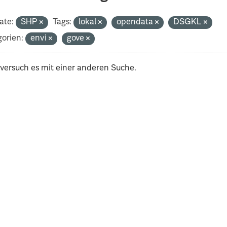
ate:
SHP
Tags:
lokal
opendata
DSGKL
orien:
envi
gove
 versuch es mit einer anderen Suche.