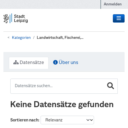
Zum Hauptinhalt wechseln
Anmelden
Kategorien
Landwirtschaft, Fischerei,...
Datensätze
Über uns
Keine Datensätze gefunden
Sortieren nach