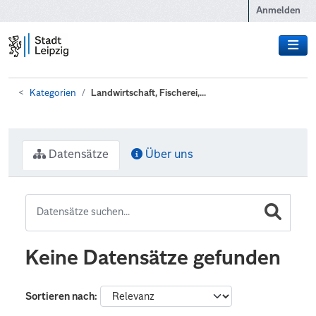
Zum Hauptinhalt wechseln
Anmelden
Kategorien
Landwirtschaft, Fischerei,...
Datensätze
Über uns
Keine Datensätze gefunden
Sortieren nach