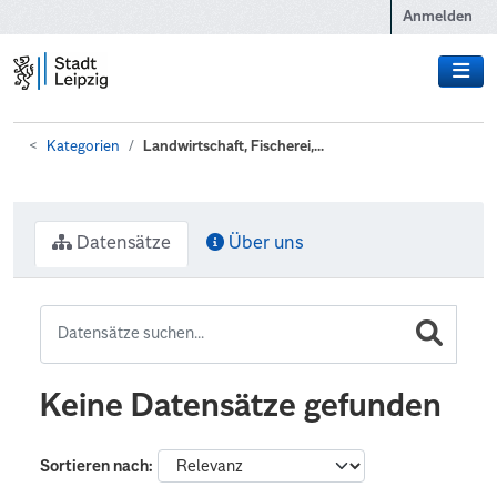
Zum Hauptinhalt wechseln
Anmelden
Kategorien
Landwirtschaft, Fischerei,...
Datensätze
Über uns
Keine Datensätze gefunden
Sortieren nach