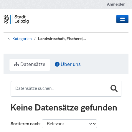
Zum Hauptinhalt wechseln
Anmelden
Kategorien
Landwirtschaft, Fischerei,...
Datensätze
Über uns
Keine Datensätze gefunden
Sortieren nach