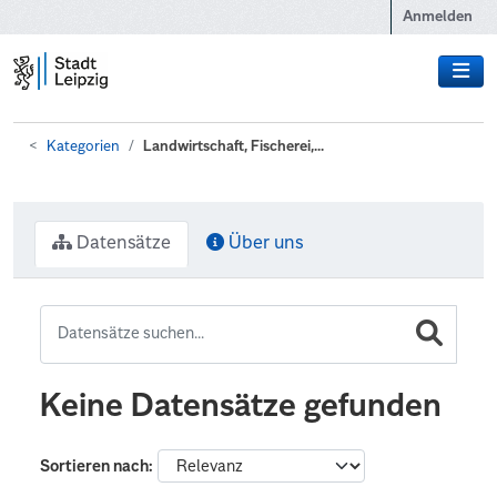
Zum Hauptinhalt wechseln
Anmelden
Kategorien
Landwirtschaft, Fischerei,...
Datensätze
Über uns
Keine Datensätze gefunden
Sortieren nach