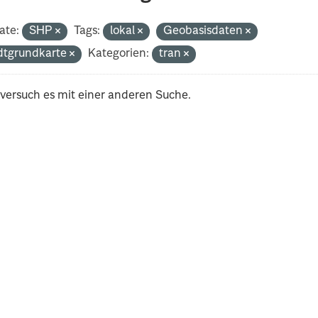
ate:
SHP
Tags:
lokal
Geobasisdaten
dtgrundkarte
Kategorien:
tran
 versuch es mit einer anderen Suche.