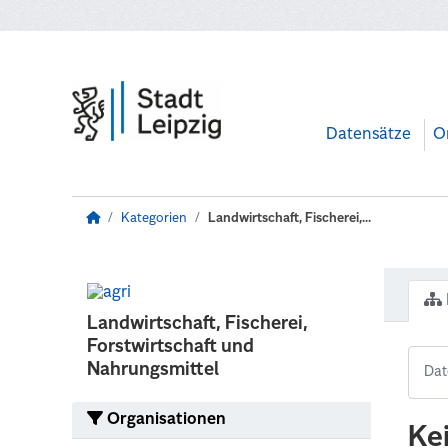
Zum Hauptinhalt wechseln
Datensätze
O
Kategorien
Landwirtschaft, Fischerei,...
Landwirtschaft, Fischerei,
Forstwirtschaft und
Nahrungsmittel
Organisationen
Ke