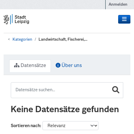
Zum Hauptinhalt wechseln
Anmelden
Kategorien
Landwirtschaft, Fischerei,...
Datensätze
Über uns
Keine Datensätze gefunden
Sortieren nach