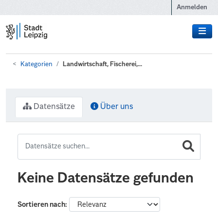
Zum Hauptinhalt wechseln
Anmelden
Kategorien
Landwirtschaft, Fischerei,...
Datensätze
Über uns
Keine Datensätze gefunden
Sortieren nach