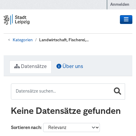
Zum Hauptinhalt wechseln
Anmelden
Kategorien
Landwirtschaft, Fischerei,...
Datensätze
Über uns
Keine Datensätze gefunden
Sortieren nach