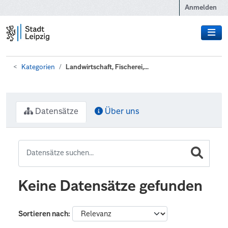
Zum Hauptinhalt wechseln
Anmelden
Kategorien
Landwirtschaft, Fischerei,...
Datensätze
Über uns
Keine Datensätze gefunden
Sortieren nach