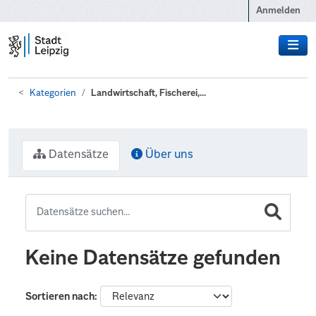
Zum Hauptinhalt wechseln
Anmelden
Kategorien
Landwirtschaft, Fischerei,...
Datensätze
Über uns
Keine Datensätze gefunden
Sortieren nach